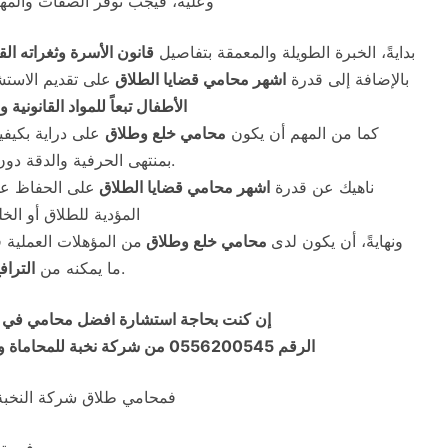
وعليه، فيجب توفر الصفات والمها
بدايةً، الخبرة الطويلة والمعمقة بتفاصيل
قانون الأسرة وثغراته القا
بالإضافة إلى قدرة
اشهر محامي قضايا الطلاق
على تقديم الاست
الأطفال تبعاً للمواد القانون
كما من المهم أن يكون
محامي خلع وطلاق
على دراية بكيفي
بمنتهى الحرفية والدقة دون مماطلة أو إضاعة للوقت على حساب الموكل.
ناهيك عن قدرة
اشهر محامي قضايا الطلاق
على الحفاظ ع
المؤدية للطلاق أو ال
ونهايةً، أن يكون لدى
محامي خلع وطلاق
من المؤهلات العملية 
.
ما يمكنه من
التراف
إن كنت بحاجة استشارة افضل محامي في قض
الرقم 0556200545 من شركة نخبة للمحاماة والاستشارات القانونية أو الضغط على أيقونة واتساب أدناه
فمحامي طلاق شركة النخبة 
فيستط