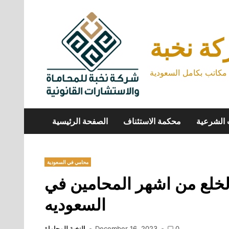
Skip
to
content
ة نخبة
كاتب بكامل السعودية
 الشرعية
محكمة الاستئناف
الصفحة الرئيسية
محامي في السعودية
لخلع من اشهر المحامين في
السعوديه
0
December 16, 2023
النخبة للمحاماة