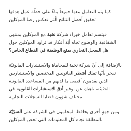
كما يتم التعامل معها جميعاً بناءً على خطّة عمل هدفها
تحقيق أفضل النتائج الّتي تعكس رضا الموكلين
فيتسم تعامل خبراء شركة
نخبة
مع الموكلين بمنتهى
الشفافية والوضوح تجاه أيّة أفكار قد تراود الموكلين حول
هل السجل التجاري يمنع الوظيفة في القطاع الخاص؟
بالإضافة إلى أنّ شركة
نخبة
للمحاماة والاستشارات القانونيّة
تفخر بأنّها تملك
أشطر
القانونيين المختصين والاستشاريين
الذين يقدمون أقصى ما لديهم من المساعدة القانونية
الحثيثة، ناهيك عن توفير
أدق الاستشارات القانونية
في
مختلف شؤون قضايا السجلات التجارية
ومن جهةٍ أخرى يحافظ المحامون في الشركة على
السرّيّة
المطلقة تجاه كل المعلومات التي تخص الموكلين.