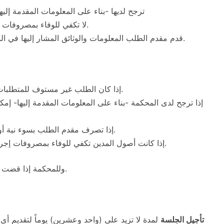
2- ترجح لديها -بناء على المعلومات المقدمة إ
لا تكفي للوفاء بمصروفات إجراء التصفية أو إجراء التصفية لصغار المدينين.
3- قدم مقدم الطلب المعلومات والوثائق المشار إليها في المادة (الثامنة والستين بعد المائة) من النظام.
1- إذا كان الطلب غير مستوف للمتطلبات النظامية أو غير مكتمل دون مسوغ مقبول.
3- إذا تصرف مقدم الطلب بسوء نية أو انطوى الطلب على إساءة استغلال للإجراء.
4- إذا كانت أصول المدين تكفي للوفاء بمصروفات إجراء التصفية أو إجراء التصفية لصغار المدينين.
وللمحكمة إذا قضت برفض الطلب أن تقضي بافتتاح إجراء الإفلاس المناسب.
تأجيل الجلسة
لمدة لا تزيد على (واحد وعشرين) يوماً لتقديم أي