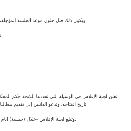
ويكون ذلك قبل حلول موعد الجلسة المؤجلة، على أن تقضي المحكمة بافتتاح الإجراء أو رفض الطلب.
اق
تعلن لجنة الإفلاس في الوسيلة التي تحددها اللائحة حكم المحكم
تاريخ افتتاحه. وتدعو الدائنين إلى تقديم مطالب
وتبلغ لجنة الإفلاس -خلال (خمسة) أيام من تاريخ افتتاح الإجراء- الدائنين المعلومين لديها بالحكم.