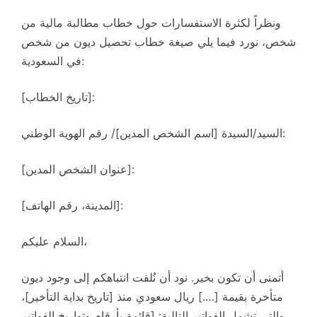
ونظراً لكثرة الاستفسارات حول خطاب مطالبة مالية من
شخص، نورد فيما يلي صيغة خطاب تحصيل ديون من شخص
في السعودية:
[تاريخ الخطاب]:
السيد/السيدة [اسم الشخص المدين]/ رقم الهوية الوطني:
[عنوان الشخص المدين]:
[المدينة، رقم الهاتف]:
السلام عليكم،
أتمنى أن تكون بخير. نود أن نُلفت انتباهكم إلى وجود ديون
متأخرة بقيمة [….] ريال سعودي منذ [تاريخ بداية التأخير]،
والتي تشمل الفواتير التالية: [قائمة بأرقام وتواريخ الفواتير