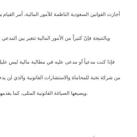
أجازت القوانين السعودية الناظمة للأمور المالية، أمر القيام
ب
وبالنتيجة فإنّ كثيراً من الأمور المالية تتغير بين المد
فإذا كنت مدعياً أو مدعى عليه في مطالبة مالية ليس عل
من شركة نخبة للمحاماة والاستشارات القانونية والذي لن يدخ
ويصيغها الصياغة القانونية المثلى، كما يقدمها للجهة القضائية ويدافع عنك حتى استرداد كامل حقوقك.