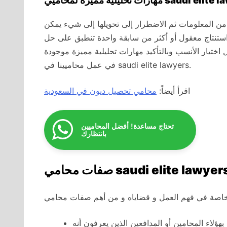
مميزة لمحاميي saudi elite lawyers
ن المعلومات ثم الاضطرار إلى تحويلها إلى شيء يمكن
ستنتاج معقول أو أكثر من سابقة واحدة تنطبق على حل
اختيار الأنسب وبالتأكيد مهارات تحليلية مميزة موجودة
في عمل محاميينا في saudi elite lawyers.
اقرأ أيضاً:
محامي تحصيل ديون في السعودية
تحتاج مساعدة! أفضل المحاميين
بانتظارك
هؤلاء المحامين أو المدافعين الذين يعرفون أنه