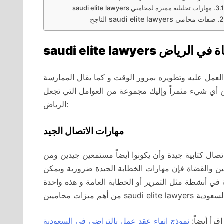
مهارات تحليلية مميزة لمحاميي saudi elite lawyers
صفات محامي saudi elite lawyers الناجح
المحاماة في الرياض
 العمل عليه وتطويره بمرور الوقت و كما يقال الممارسة
ء مثمراً وإليك مجموعة من العوامل التي تجعل saudi elite lawyers افضل شركات المحاماة في
الرياض:
مهارات الاتصال الجيد
صال كتابية جيدة وأن يكونوا أيضاً مستمعين جيدين ومن
ين والقضاة فإن مهارات الخطابة الجيدة ضرورية ويمكن
في أنشطة مثل التمرير أو الخطابة العامة و هذه واحدة
اقرأ أيضاً:
نموذج إنهاء عقد عمل بالتراضي في السعودية