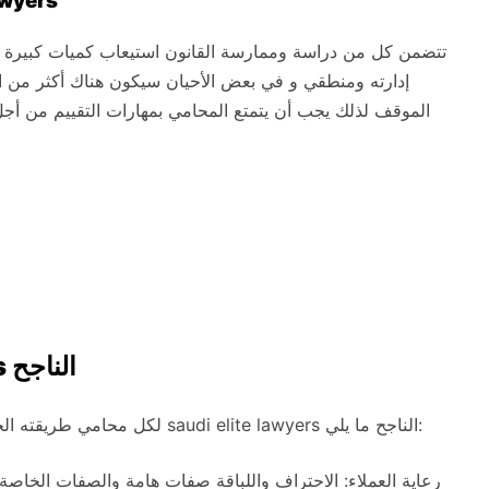
مهارات تحليلية 
تتضمن كل من دراسة وممارسة القانون استيعاب كميات كبيرة م
إدارته ومنطقي و في بعض الأحيان سيكون هناك أكثر من ا
الموقف لذلك يجب أن يتمتع المحامي بمهارات التقييم من أجل 
صفات محامي saudi elite lawyers الناجح
لكل محامي طريقته الخاصة في فهم العمل و قضاياه و من أهم صفات محامي saudi elite lawyers الناجح ما يلي:
رعاية العملاء: الاحتراف واللباقة صفات هامة والصفات الخاصة ب