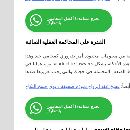
تحتاج مساعدة! أفضل المحاميين
بانتظارك
القدرة على المحاكمة العقلية الصائبة
ية من معلومات محدودة أمر ضروري كمحامي جيد وهذا
نواة عملنا في saudi elite lawyers السعودية ويجب أيضاً أن يكون المحامي قادراً على النظر في هذه الأحكام بشكل
أيضاً:
فسخ عقد الزواج نموذج صحيفة دعوى فسخ النكاح
تحتاج مساعدة! أفضل المحاميين
بانتظارك