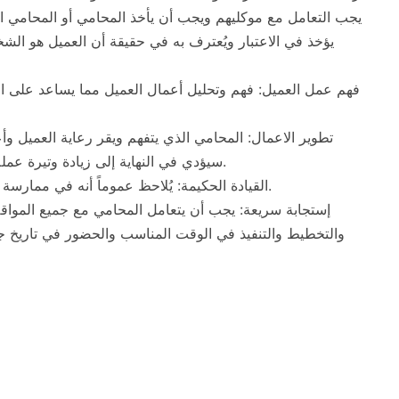
يجب التعامل مع موكليهم ويجب أن يأخذ المحامي أو المحامي ا
يؤخذ في الاعتبار ويُعترف به في حقيقة أن العميل هو ال
فهم عمل العميل: فهم وتحليل أعمال العميل مما يساعد على الت
تطوير الاعمال: المحامي الذي يتفهم ويقر رعاية العميل وأع
سيؤدي في النهاية إلى زيادة وتيرة عمله من خلال بناء علاقات تجارية وشراكات جديدة.
القيادة الحكيمة: يُلاحظ عموماً أنه في ممارسة صغيرة عادةً ما تكون المهارات القيادية مطلوبة.
إستجابة سريعة: يجب أن يتعامل المحامي مع جميع المواق
والتخطيط والتنفيذ في الوقت المناسب والحضور في تاريخ جل