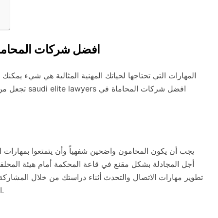
saudi elite lawyers افضل شركات 
المهارات التي تحتاجها لحياتك المهنية المثالية هي شيء يمكنك
تجعل من أي شي
يجب أن يكون المحامون واضحين شفهياً وأن يتمتعوا بمهارات ات
أجل المجادلة بشكل مقنع في قاعة المحكمة أمام هيئة المحلف
تطوير مهارات الاتصال والتحدث أثناء دراستك من خلال المشاركة 
من أهم ميزات محاميين saudi elite lawyers السعودية.