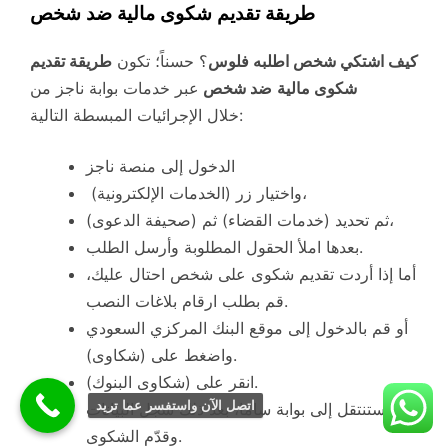
طريقة تقديم شكوى مالية ضد شخص
كيف اشتكي شخص اطلبه فلوس
؟ حسناً؛ تكون
طريقة تقديم
شكوى مالية
ضد شخص
عبر خدمات بوابة ناجز من
خلال الإجرائيات المبسطة التالية:
الدخول إلى منصة ناجز
واختيار زر (الخدمات الإلكترونية)،
ثم تحديد (خدمات القضاء) ثم (صحيفة الدعوى)،
بعدها املأ الحقول المطلوبة وأرسل الطلب.
أما إذا أردت تقديم شكوى على شخص احتال عليك،
قم بطلب ارقام بلاغات النصب.
أو قم بالدخول إلى موقع البنك المركزي السعودي
واضغط على (شكاوى).
انقر على (شكاوى البنوك).
اتصل الآن واستفسر عما تريد
ستنتقل إلى بوابة ساما، بعد ذلك سجل البيانات
وقدّم الشكوى.