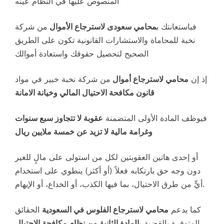
المنصوص عليها في النظام عينه
فباستعانتك ب
محامي سعودى لاسترجاع الأموال
من شركة
نخبة للمحاماة والاستشارات القانونية تكون على الطريق
الصحيح لتحصيل حقوقك واستعادة أموالك
إذ إن
محامي لاسترجاع أموال
من شركة نخبة خبير في مواد
قانون مكافحة الاحتيال المالي وخيانة الامانة
فيوظف المادة الأولى المتضمنة
عقوبة لا تتجاوز سبع سنوات
وغرامة مالية لا تزيد عن خمسة ملايين ريال
أو إحدى هاتين العقوبتين لكل من استولى على مالٍ للغير
دون وجه حق بارتكابه فعلاً (أو أكثر) ينطوي على استخدام
أيٍّ من طرق الاحتيال، بما فيها الكذب، أو الخداع، أو الإيهام.
كما يدعم
محامي لاسترجاع الفلوس في السعودية
الحقائق
المتوفرة بالقضية ب
المادة الثانية من نظام مكافحة الاحتيال