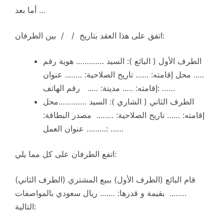
أما بعد …
اتفق على هذا العقد بتاريخ / / بين الطرفان:
الطرف الأول ( البائع ): السيد …………. هوية رقم
….. محل إقامته: …… تاريح الصلاحية: …….. عنوان
إقامته: ….. مدينة: ….. رقم الهاتف: ……
الطرف الثاني ( الشاري ): السيد ………….محل
إقامته: …… تاريح الصلاحية: …….. مصدر البطاقة:
……… عنوان العمل: ……
اتفع الطرفان على كل مما يلي:
قام البائع (الطرف الأول) ببيع المشتري (الطرف الثاني)
…….. بقيمة و قدرها: ……. ريال سعودي بالمواصفات
التالية: