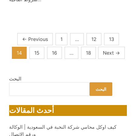
Posts
←
Previous
1
…
12
13
pagination
14
15
16
…
18
Next
→
البحث
البحث
أحدث المقالات
كيف اوكل محامي شركة النخبة في السعودية | الوكالة
ورقم الاتصال