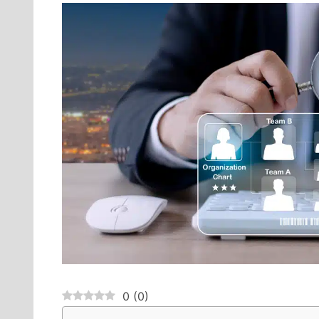
0
(
0
)