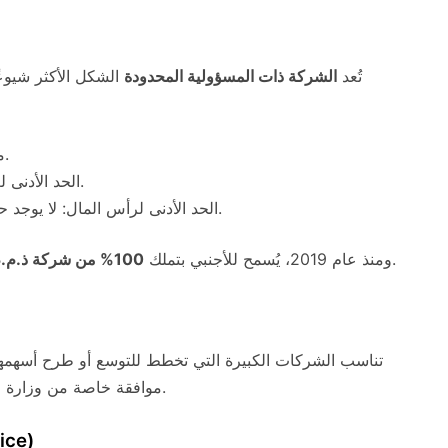
تُعد
الشركة ذات المسؤولية المحدودة
الشكل الأكثر شيوعً
مسؤولية الشركاء محدودة برأس المال المدفوع.
الحد الأدنى لعدد الشركاء: شريك واحد (بما في ذلك الأجنبي).
الحد الأدنى لرأس المال: لا يوجد حد أدنى رسمي (باستثناء بعض الأنشطة الخاصة).
في معظم القطاعات، دون الحاجة إلى شريك سعودي.
ومنذ عام 2019، يُسمح للأجنبي بتملك
100% من شركة ذ.م.م
تناسب الشركات الكبيرة التي تخطط للتوسع أو طرح أسهمها
موافقة خاصة من وزارة التجارة، وقد يُطلب وجود شريك محلي في بعض الحالات.
2.4 مكت