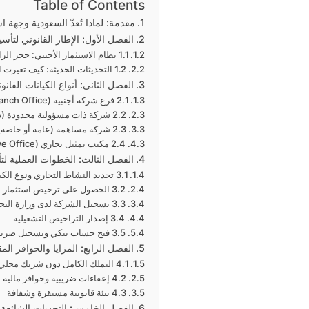
Table of Contents
مقدمة: لماذا تُعدّ السعودية وجهة 
الفصل الأول: الإطار القانوني لتأ
1.1 نظام الاستثمار الأجنبي: حجر الزاوية في الانفتاح الاقتصادي
1.2 التحديثات الحديثة: كيف تغيرت القوانين لصالح المستثمر الأجنبي؟
الفصل الثاني: أنواع الكيانات القان
2.1 فرع شركة أجنبية (Branch Office)
2.2 شركة ذات مسؤولية محدودة (ذ.م.م)
2.3 شركة مساهمة (عامة أو خاصة)
2.4 مكتب تمثيل تجاري (Representative Office)
الفصل الثالث: الخطوات العملية ل
3.1 تحديد النشاط التجاري ونوع الكيان
3.2 الحصول على ترخيص استثمار من وزارة الاستثمار (MISA)
3.3 تسجيل الشركة لدى وزارة التجارة
3.4 إصدار التراخيص التشغيلية
3.5 فتح حساب بنكي وتسجيل ضريبي
الفصل الرابع: المزايا والحوافز ال
4.1 التملك الكامل دون شريك محلي
4.2 إعفاءات ضريبية وحوافز مالية
4.3 بيئة قانونية مستقرة وشفافة
الفصل الخامس: التحديات الشائعة و