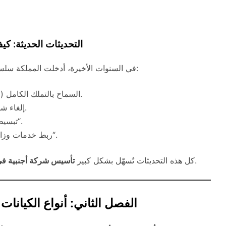
1.2 التحديثات الحديثة:
في السنوات الأخيرة، أدخلت المملكة سلسلة من التعديلات الجوهرية على قوانين الاستثمار، أبرزها:
السماح بالتملك الكامل (100%) للشركات الأجنبية في معظم القطاعات.
إلغاء شرط وجود وكيل سعودي في العديد من الأنشطة.
“.
تبسيط
“.
ربط خدمات وزارة
دون تعقيدات بيروقراطية كانت سائدة سابقًا.
كل هذه التحديثات تُسهّل بشكل كبير
تأسيس شركة أجنبية في
الفصل الثاني: أنواع الكيانات