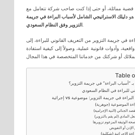
ي قضية مماثلة، أو حتى إذا كنت صاحب شركة تتعامل مع
 هو
دليلك الاستراتيجي الشامل لأسباب البراءة في جريمة
.
التزوير وفق النظام السعودي
 في جريمة التزوير من التعريف القانوني للبراءة، إلى
واقعية، وأدوات قانونية عملية، وصولاً إلى كيفية استفادة
Table 
بـ “أسباب البراءة” في جريمة التزوير؟
ني للبراءة في النظام السعودي
اءة في جريمة التزوير: موضوعية vs إجرائية
اءة الموضوعية (جوهرية)
لقصد الجنائي (النية الإجرامية)
لفعل المادي (لم يقم بالتزوير)
 صحة الوثيقة المزعوم تزويرها
 الإذن أو التفويض
اءة الإجرائية (شكلية)