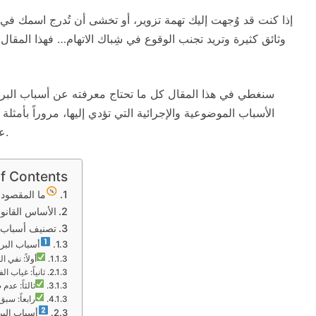
إذا كنت قد وُجهت إليك تهمة تزوير، أو تخشى أن تُدرج اسمك ف
وثائق كثيرة وتريد تجنب الوقوع في شِباك الاتهام… فهذا المقال
سنغطي في هذا المقال كل ما تحتاج معرفته عن أسباب البراءة
الأسباب الموضوعية والإجرائية التي تؤدي إليها، مروراً بأمثلة 
عملائك أو شركتك من خدماتنا المتخصصة في هذا المجال.
of Contents
ما المقصود 
الأساس القانو
تصنيف أسباب البر
أسباب البر
أولاً: نفي ا
ثانياً: غياب ا
ثالثاً: عدم
رابعاً: سبق
أسباب البر