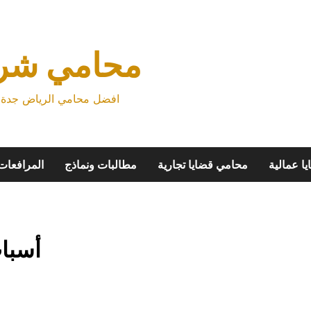
محامي شرك
افضل محامي الرياض جدة م
ا عمالية
محامي قضايا تجارية
مطالبات ونماذج
المرافعات
أسباب