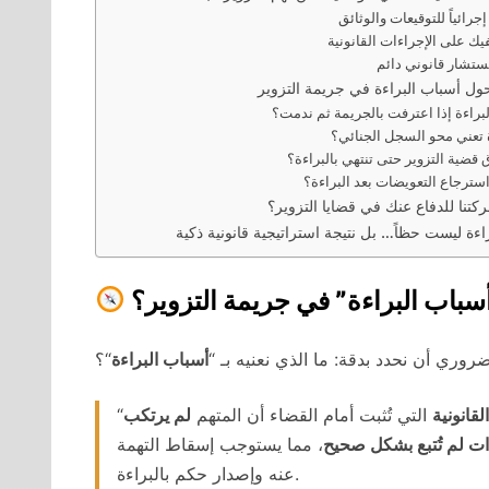
إجرائياً للتوقيعات والوثائق
ك على الإجراءات القانونية
ستشار قانوني دائم
ول أسباب البراءة في جريمة التزوير
براءة إذا اعترفت بالجريمة ثم ندمت؟
 تعني محو السجل الجنائي؟
قضية التزوير حتى تنتهي بالبراءة؟
ترجاع التعويضات بعد البراءة؟
ركتنا للدفاع عنك في قضايا التزوير؟
راءة ليست حظاً… بل نتيجة استراتيجية قانونية ذكية
أسباب البراءة” في جريمة التزوير؟
ري أن نحدد بدقة: ما الذي نعنيه بـ “
أسباب البراءة
“؟
لقانونية
التي تُثبت أمام القضاء أن المتهم
لم يرتكب
“
ات لم تُتبع بشكل صحيح
، مما يستوجب إسقاط التهمة
عنه وإصدار حكم بالبراءة.