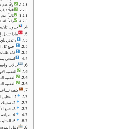
أولاً: عدم 
ثانياً: غيا
ثالثاً: عدم
رابعاً: انق
جدول تلخيص
ماذا تفعل إ
لا تُدلي بأ
اجمع كل ال
قدّم طلبات
استعن بمح
حالات واقعي
القضية الأ
القضية الث
القضية الث
كيف تساعدك 
1. التحليل القانوني الأولي المجاني
2. تمثيلك أمام النيابة والمحكمة
3. جمع الأدلة والاستشارات الفنية
4. صياغة المذكرات القانونية الاحترافية
5. المتابعة المستمرة وإشعارك بكل تفصيل
دليل المؤس