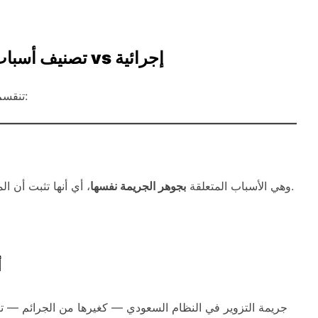
تصنيف أسباب البراءة في جريمة التزوير: موضوعية vs إجرائية
تنقسم أسباب البراءة في جريمة التزوير إلى قسمين رئيسيين:
، أي أنها تثبت أن المتهم لم يرتكب الفعل، أو أن عناصر الجريمة غير مكتملة.
وهي الأسباب المتعلقة
بجوهر الجريمة نفسها
أ
جريمة التزوير في النظام السعودي — كغيرها من الجرائم — 