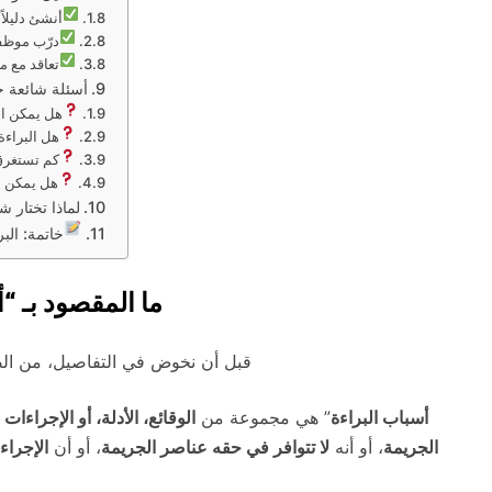
أنشئ دليلاً 
درّب موظفي
تعاقد مع م
أسئلة شائعة ح
هل يمكن ال
هل البراءة
كم تستغرق 
هل يمكن اس
لماذا تختار ش
خاتمة: الب
ما المقصود بـ “
قبل أن نخوض في التفاصيل، من الضرو
أسباب البراءة
” هي مجموعة من
الوقائع، الأدلة، أو الإجراءات ا
الجريمة
، أو أنه
لا تتوافر في حقه عناصر الجريمة
، أو أن
الإجراء