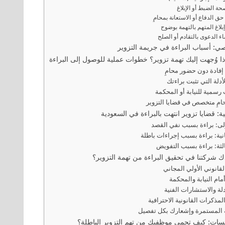
صحة الضبط أو الإبلاغ
ب حق الدفاع أو الاستعانة بمحامٍ
 إبلاغ المتهم بالتهمة بوضوح
ضاء الدعوى بالتقادم أو الصلح
ي: أسباب البراءة في جريمة التزوير
ذا وُجهت إليك تهمة تزوير؟ خطوات عملية للوصول إلى البراءة
ي إفادة دون حضور محامٍ
أدلة التي تثبت براءتك
 رسمية للنيابة أو المحكمة
امٍ متخصص في قضايا التزوير
ة: قضايا تزوير انتهت بالبراءة في السعودية
ولى: براءة بسبب نفي القصد
انية: براءة بسبب إجراءات باطلة
الثة: براءة بسبب التفويض
شركتنا في تحقيق البراءة من تهمة التزوير؟
سات: كيف تحمي موظفيك من تهم التزوير الباطلة؟