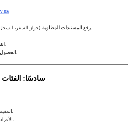
v.sa
(جواز السفر، السجل الجنائي، التقرير الطبي، شهادة الملاءة المالية).
رفع المستندات المطلوبة
من قبل اللجنة المختصة.
انت
وإصدار البطاقة النظامية.
الحصول ع
سادسًا: الفئات 
المقيمون الأجانب المميزون بعقود طويلة في المملكة.
الأفراد الذين لديهم مساهمات علمية أو فكرية أو تقنية.