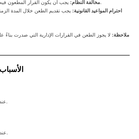
يجب أن يكون القرار المطعون فيه مخالفًا للقوانين أو اللوائح المعمول بها في السعودية.
مخالفة النظام:
احترام المواعيد القانونية:
يجب تقديم الطعن خلال المدة الزمنية 
ملاحظة:
لا يجوز الطعن في القرارات الإدارية التي صدرت بناءً ع
الأسباب 
عندما يتم اتخاذ قرار دون الالتزام باللوائح والقوانين السارية.
عندما تقوم الجهة الإدارية باتخاذ قرار خارج نطاق اختصاصها.