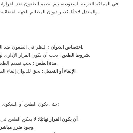
في المملكة العربية السعودية، يتم تنظيم الطعون ضد القرارا
والمعدل لاحقًا. يُعتبر ديوان المظالم الجهة القضائية المختصة بالنظر في الطعون المتعلقة بالقرارات الإدارية.
: النظر في الطعون ضد القرارات الصادرة عن الجهات الحكومية والإدارية.
اختصاص الديوان
: يجب أن يكون القرار الإداري نهائيًا وغير قابل للطعن أمام الجهة الإدارية نفسها.
شروط الطعن
من تاريخ إبلاغ الشخص بالقرار.
مدة الطعن
: يجب تقديم الطع
: يحق للديوان إلغاء القرار الإداري أو تعديله إذا ثبت أنه مخالف للقانون.
الإلغاء أو التعديل
حتى يكون الطعن أو الشكوى ضد القرار الإداري مقبولًا، يجب أن تتوفر الشروط التالية:
لا يمكن الطعن في قرار إداري إلا إذا كان نهائيًا وصادرًا عن جهة مختصة.
أن يكون القرار نهائيًا:
يجب أن يكون للقرار أثر سلبي على مقدم الشكوى.
وجود ضرر مباشر: